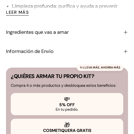
Limpieza profunda:
purifica y ayuda a prevenir
LEER MÁS
imperfecciones.
Fórmula suave:
mantiene la piel hidratada y
equilibrada.
Ingredientes que vas a amar
Ideal para
pieles mixtas a grasas
que buscan frescura
Información de Envío
y un acabado mate natural.
Contenido:
60 ml / 2.0 fl. Oz.
✨ LLEVA MÁS, AHORRA MÁS
No. de Registro Sanitario NSOC22925-23CO
¿QUIÉRES ARMAR TU PROPIO KIT?
Compra 4 o más productos y desbloquea estos beneficios:
💸
5% OFF
En tu pedido.
🎁
COSMETIQUERA GRATIS