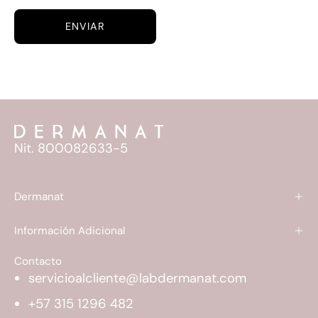
ENVIAR
Nit. 800082633-5
Dermanat
Información Adicional
Contacto
servicioalcliente@labdermanat.com
+57 315 1296 482