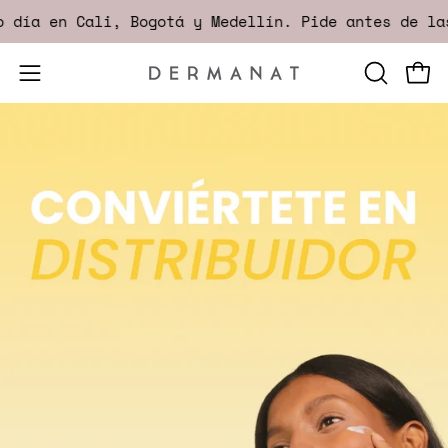
Saltar
 día en Cali, Bogotá y Medellín. Pide antes de las
al
contenido
Abrir
ABRIR
Carr
menú
BARRA
Palo
DE
de
Alto
BÚSQUED
navegación