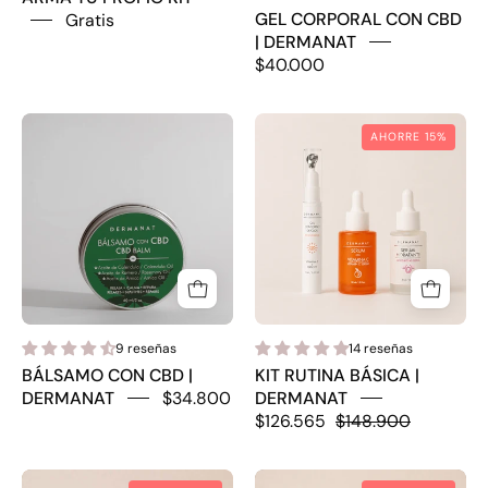
GEL CORPORAL CON CBD
Gratis
| DERMANAT
$40.000
Balsamo
KIT
AHORRE 15%
con
RUTINA
CBD
BÁSICA
|
DERMANAT
9 reseñas
14 reseñas
BÁLSAMO CON CBD |
KIT RUTINA BÁSICA |
DERMANAT
$34.800
DERMANAT
$126.565
$148.900
KIT
KIT