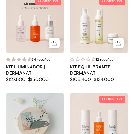
AHORRE 15%
AHORRE 15%
ILUMINADOR
EQUILIBRANTE
|
|
DERMANAT
DERMANAT
34 reseñas
12 reseñas
KIT ILUMINADOR |
KIT EQUILIBRANTE |
DERMANAT
DERMANAT
$127.500
$150.000
$105.400
$124.000
Tarjeta
KIT
AHORRE 15%
de
DERMOCOSMÉT
regalo
|
DERMANAT