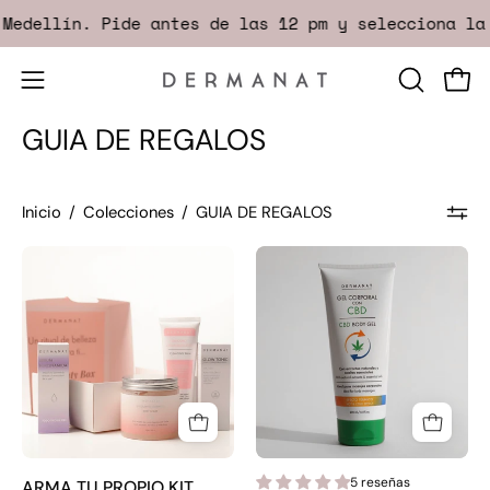
Saltar
Medellín. Pide antes de las 12 pm y selecciona la 
al
contenido
Abrir
ABRIR
Carr
menú
BARRA
GUIA DE REGALOS
DE
de
BÚSQUED
navegación
Inicio
/
Colecciones
/
GUIA DE REGALOS
ARMA
Gel
TU
corporal
PROPIO
con
KIT
CBD
5 reseñas
ARMA TU PROPIO KIT