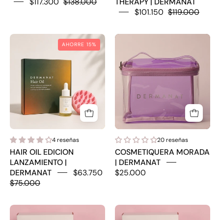
$117.300
$138.000
THERAPY | DERMANAT
$101.150
$119.000
HAIR
COSMETIQUER
AHORRE 15%
OIL
MORADA
EDICION
|
LANZAMIENTO
DERMANAT
|
DERMANAT
4 reseñas
20 reseñas
HAIR OIL EDICION
COSMETIQUERA MORADA
LANZAMIENTO |
| DERMANAT
DERMANAT
$63.750
$25.000
$75.000
CAJA
CAJA