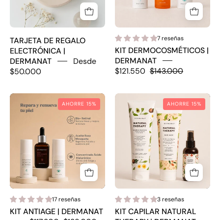
7 reseñas
TARJETA DE REGALO
KIT DERMOCOSMÉTICOS |
ELECTRÓNICA |
DERMANAT
DERMANAT
Desde
$121.550
$143.000
$50.000
KIT
KIT
AHORRE 15%
AHORRE 15%
ANTIAGE
CAPILAR
|
NATURAL
DERMANAT
THERAPY
|
DERMANAT
17 reseñas
3 reseñas
KIT ANTIAGE | DERMANAT
KIT CAPILAR NATURAL