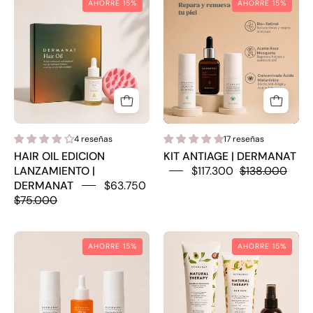
AHORRE 15%
AHORRE 15%
OIL
ANTIAGE
EDICION
|
LANZAMIENTO
DERMANAT
|
DERMANAT
4 reseñas
17 reseñas
HAIR OIL EDICION
KIT ANTIAGE | DERMANAT
LANZAMIENTO |
$117.300
$138.000
DERMANAT
$63.750
$75.000
KIT
KIT
AHORRE 15%
AHORRE 15%
DERMOCOSMÉTICOS
CAPILAR
|
NATURAL
DERMANAT
THERAPY
|