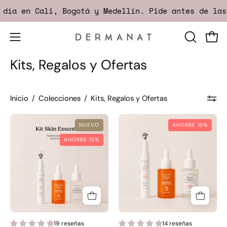
Saltar
día en Cali, Bogotá y Medellín. Pide antes de las 
al
contenido
Abrir
ABRIR
Carr
menú
BARRA
Kits, Regalos y Ofertas
DE
de
BÚSQUED
navegación
Inicio
/
Colecciones
/
Kits, Regalos y Ofertas
KIT
KIT
NUEVO
AHORRE 15%
SKIN
RUTINA
AHORRE 15%
ESSENTIALS
BÁSICA
|
|
DERMANAT
DERMANAT
19 reseñas
14 reseñas