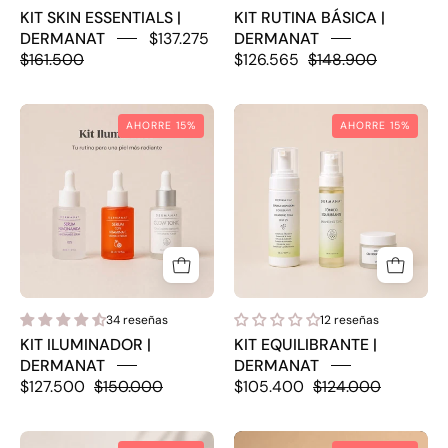
KIT SKIN ESSENTIALS |
KIT RUTINA BÁSICA |
DERMANAT
$137.275
DERMANAT
$161.500
$126.565
$148.900
KIT
KIT
AHORRE 15%
AHORRE 15%
ILUMINADOR
EQUILIBRANTE
|
|
DERMANAT
DERMANAT
34 reseñas
12 reseñas
KIT ILUMINADOR |
KIT EQUILIBRANTE |
DERMANAT
DERMANAT
$127.500
$150.000
$105.400
$124.000
HAIR
KIT