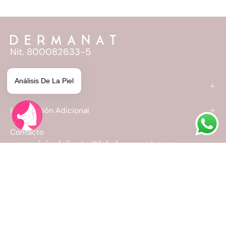
Nit. 800082633-5
Análisis De La Piel
Dermanat
Información Adicional
Contacto
servicioalcliente@labdermanat.com
+57 315 1296 482
Carrera 32 # 7 – 19, Acopi, Yumbo, Valle del
Cauca.
Horario atención: 8:00 AM - 5:00 PM