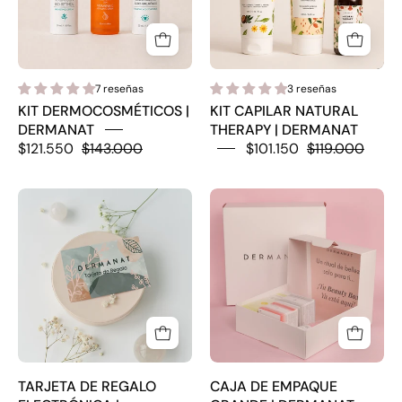
DERMANAT
7 reseñas
3 reseñas
KIT DERMOCOSMÉTICOS |
KIT CAPILAR NATURAL
DERMANAT
THERAPY | DERMANAT
$121.550
$143.000
$101.150
$119.000
Tarjeta
CAJA
de
DE
regalo
EMPAQUE
GRANDE
|
DERMANAT
TARJETA DE REGALO
CAJA DE EMPAQUE