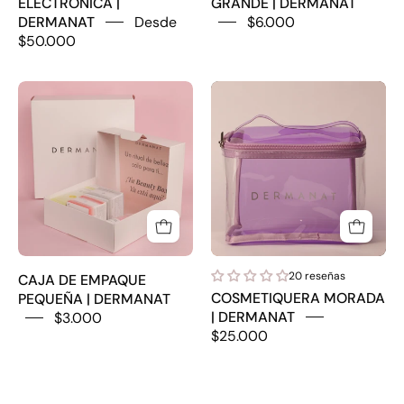
ELECTRÓNICA |
GRANDE | DERMANAT
DERMANAT
Desde
$6.000
$50.000
CAJA
COSMETIQUER
DE
MORADA
EMPAQUE
|
PEQUEÑA
DERMANAT
|
DERMANAT
20 reseñas
CAJA DE EMPAQUE
COSMETIQUERA MORADA
PEQUEÑA | DERMANAT
| DERMANAT
$3.000
$25.000