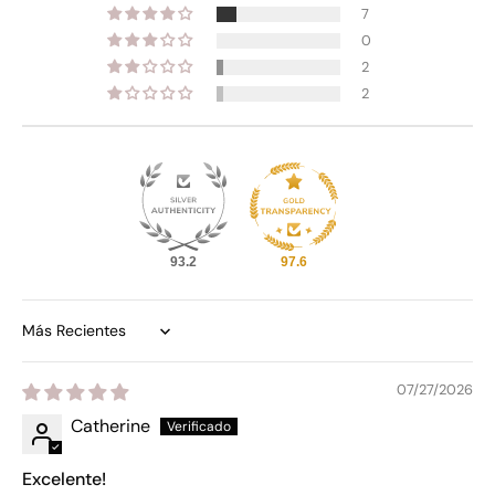
7
0
2
2
93.2
97.6
Sort by
07/27/2026
Catherine
Excelente!